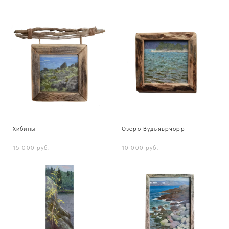
Хибины
Озеро Вудъяврчорр
15 000 pуб.
10 000 pуб.