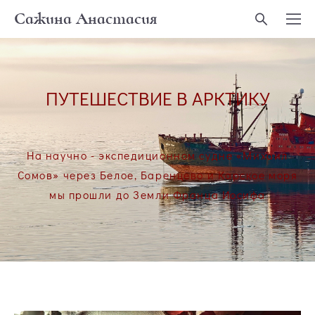
Сажина Анастасия
ПУТЕШЕСТВИЕ
В
АРКТИКУ
На научно - экспедиционном судне «Михаил
Сомов» через Белое, Баренцево и Карское моря
мы прошли до Земли Франца Иосифа