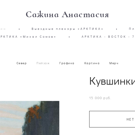
Сажина Анастасия
зин
•
Выездные пленэры «АРКТИКА»
•
Пл
АРКТИКА «Михал Сомов»
•
АРКТИКА - ВОСТОК - 7
Север
Пейзаж
Графика
Картина
Мерч
Кувшинк
15 000 pуб.
НЕТ