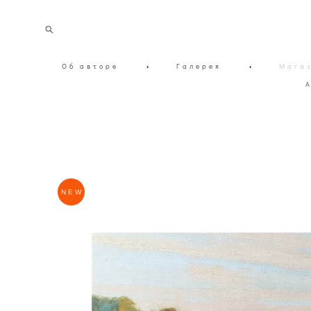
Об авторе
•
Галерея
•
Мага
NEW