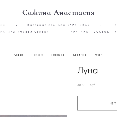
Сажина Анастасия
зин
•
Выездные пленэры «АРКТИКА»
•
Пл
АРКТИКА «Михал Сомов»
•
АРКТИКА - ВОСТОК - 7
Север
Пейзаж
Графика
Картина
Мерч
Луна
30 000 pуб.
НЕТ