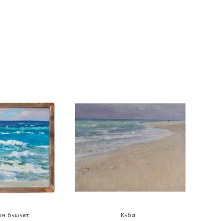
ан бушует
Куба