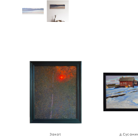
Закат
д.Сусани