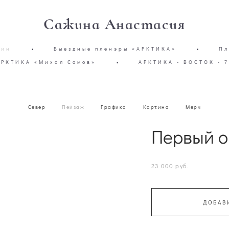
Сажина Анастасия
зин
•
Выездные пленэры «АРКТИКА»
•
Пл
АРКТИКА «Михал Сомов»
•
АРКТИКА - ВОСТОК - 7
Север
Пейзаж
Графика
Картина
Мерч
Первый о
23 000 pуб.
ДОБАВ