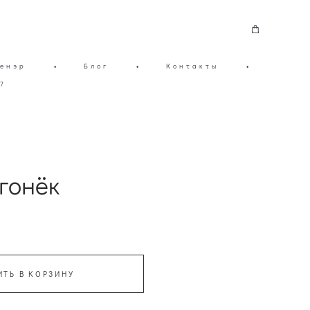
енэр
•
Блог
•
Контакты
•
7
гонёк
ИТЬ В КОРЗИНУ