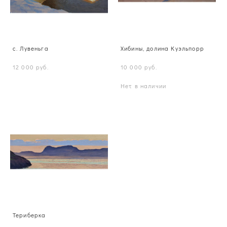
с. Лувеньга
Хибины, долина Куэльпорр
12 000 pуб.
10 000 pуб.
Нет в наличии
Териберка