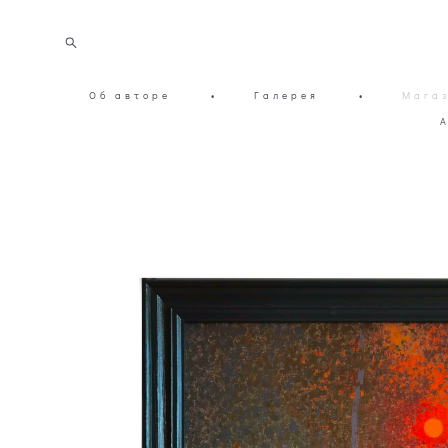
Об авторе
•
Галерея
•
Мага