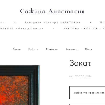
Сажина Анастасия
зин
•
Выездные пленэры «АРКТИКА»
•
Пл
АРКТИКА «Михал Сомов»
•
АРКТИКА - ВОСТОК - 7
Север
Пейзаж
Графика
Картина
Мерч
Закат
от 37 000 pуб.
Выберите оформление