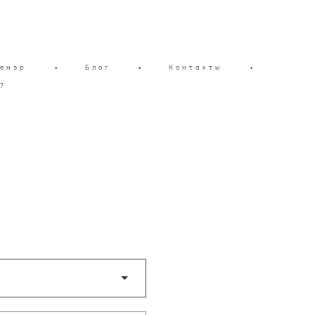
енэр
•
Блог
•
Контакты
•
7