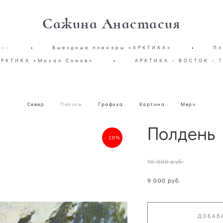
Сажина Анастасия
зин
•
Выездные пленэры «АРКТИКА»
•
Пл
АРКТИКА «Михал Сомов»
•
АРКТИКА - ВОСТОК - 7
Север
Пейзаж
Графика
Картина
Мерч
Полдень
- 10%
10 000 pуб.
9 000 pуб.
ДОБАВ