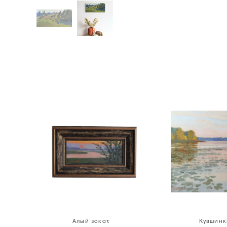
Алый закат
Кувшинк