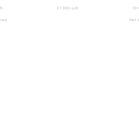
б.
27 000 pуб.
30 
ичии
Нет 