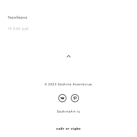
Териберка
15 000 pуб.
© 2023 Sazhina Anastasiya
SazhinaArt.ru
сайт от vigbo