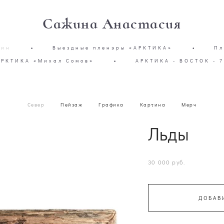
Сажина Анастасия
зин
•
Выездные пленэры «АРКТИКА»
•
Пл
АРКТИКА «Михал Сомов»
•
АРКТИКА - ВОСТОК - 7
Север
Пейзаж
Графика
Картина
Мерч
Льды
30 000 pуб.
ДОБАВ